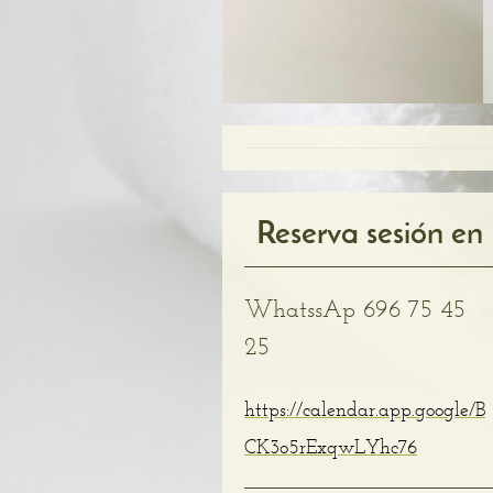
Reserva sesión en
WhatssAp 696 75 45
25
https://calendar.app.google/B
CK3o5rExqwLYhc76